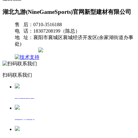
湖北九游(NineGameSports)官网新型建材有限公司
售 后：0710-3516188
电 话：18307208199（陈总）
地 址：襄阳市襄城区襄城经济开发区(余家湖街道办事
处)
网站地图
扫码联系我们
返回首页
一键拨号