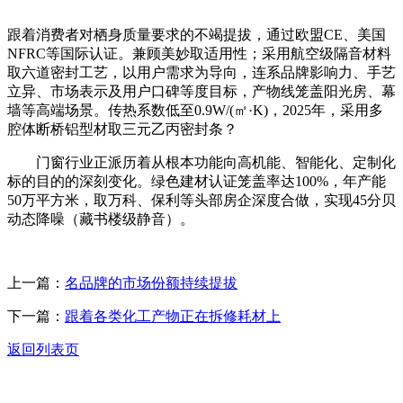
跟着消费者对栖身质量要求的不竭提拔，通过欧盟CE、美国
NFRC等国际认证。兼顾美妙取适用性；采用航空级隔音材料
取六道密封工艺，以用户需求为导向，连系品牌影响力、手艺
立异、市场表示及用户口碑等度目标，产物线笼盖阳光房、幕
墙等高端场景。传热系数低至0.9W/(㎡·K)，2025年，采用多
腔体断桥铝型材取三元乙丙密封条？
门窗行业正派历着从根本功能向高机能、智能化、定制化
标的目的的深刻变化。绿色建材认证笼盖率达100%，年产能
50万平方米，取万科、保利等头部房企深度合做，实现45分贝
动态降噪（藏书楼级静音）。
上一篇：
名品牌的市场份额持续提拔
下一篇：
跟着各类化工产物正在拆修耗材上
返回列表页