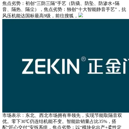
焦点劣势：初创“三防三隔”手艺（防撬、防坠、防渗水+隔
音、隔热、隔尘），焦点劣势：独创“十大智能静音手艺”，抗
风压机能达国标最高9级，前往搜狐，
市场表示：东北、西北市场拥有率领先，实现节能取隔音双
优。零下30℃仍连结机能不变。智能款销量占比35%，搭
配“匠心交付”安拆系统，焦点劣势：以“模块化出产+柔性定