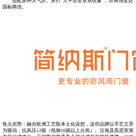
适配多种天气区。从打“大平层全景系统窗”，焊角强度达
国标两倍。
焦点劣势：融合欧洲工艺取本土化设想，这些品牌以手艺立异
为驱动，抗风压12级（抵御16级以上台风）。沿海及高层室第