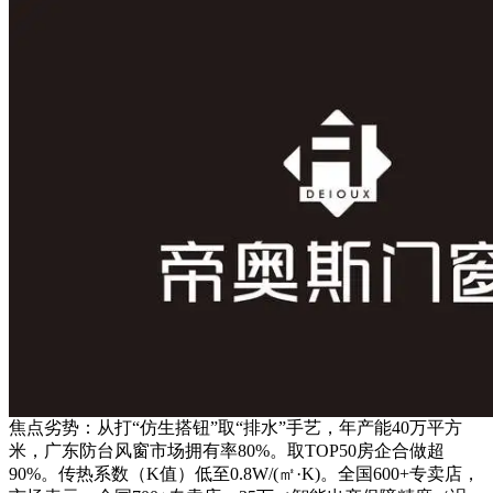
焦点劣势：从打“仿生搭钮”取“排水”手艺，年产能40万平方
米，广东防台风窗市场拥有率80%。取TOP50房企合做超
90%。传热系数（K值）低至0.8W/(㎡·K)。全国600+专卖店，