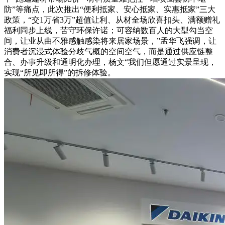
防”等痛点，此次推出“便利抵家、安心抵家、实惠抵家”三大
政策，“交1万省3万”超值让利、从材全场欣喜扣头、满额赠礼
福利同步上线，苦守环保许诺；可容纳数百人的大型勾当空
间，让业从曲不雅感触感染将来居家场景，”孟华飞强调，让
消费者沉浸式体验分歧气概的空间空气，而是通过供应链整
合、办事升级和通明化办理，杨文“我们但愿通过实景呈现，
实现“所见即所得”的拆修体验。