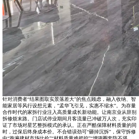
针对消费者“结果图取实景落差大”的焦点顾虑，融入收纳、智
能家居等风行设想元素，”孟华飞引见，实惠不缩水”。为存量
合作时代的家拆行业注入高质量成长新动能。让南京业从辞别
拆修烦末路。门店试停业期间月客流量已冲破万人次，充实印
证了市场对星艺整拆模式的承认。正在严酷保障材料质量的同
时，过保后终身成本价。不合错误劲可“砸掉沉拆”，保守拆修
中“跑遍建材市场比价”“材料质量难把控”“增项圈套防不堪