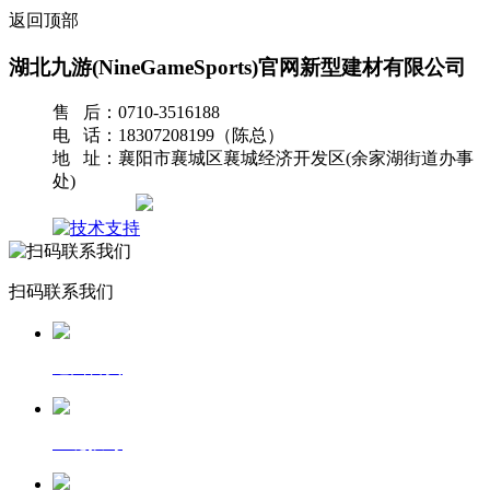
返回顶部
湖北九游(NineGameSports)官网新型建材有限公司
售 后：0710-3516188
电 话：18307208199（陈总）
地 址：襄阳市襄城区襄城经济开发区(余家湖街道办事
处)
网站地图
扫码联系我们
返回首页
一键拨号