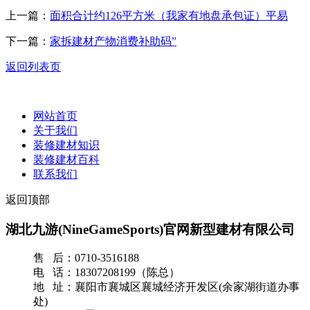
上一篇：
面积合计约126平方米（我家有地盘承包证）平易
下一篇：
家拆建材产物消费补助码”
返回列表页
网站首页
关于我们
装修建材知识
装修建材百科
联系我们
返回顶部
湖北九游(NineGameSports)官网新型建材有限公司
售 后：0710-3516188
电 话：18307208199（陈总）
地 址：襄阳市襄城区襄城经济开发区(余家湖街道办事
处)