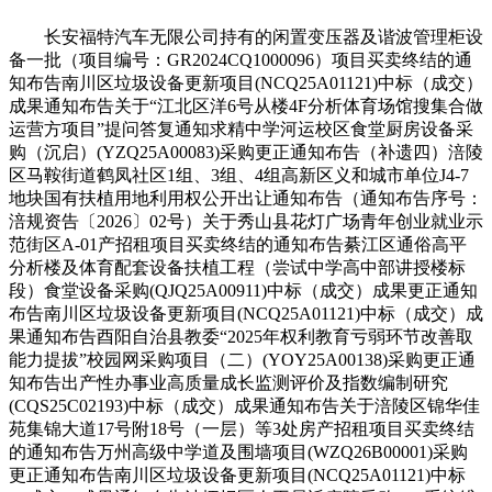
长安福特汽车无限公司持有的闲置变压器及谐波管理柜设
备一批（项目编号：GR2024CQ1000096）项目买卖终结的通
知布告南川区垃圾设备更新项目(NCQ25A01121)中标（成交）
成果通知布告关于“江北区洋6号从楼4F分析体育场馆搜集合做
运营方项目”提问答复通知求精中学河运校区食堂厨房设备采
购（沉启）(YZQ25A00083)采购更正通知布告（补遗四）涪陵
区马鞍街道鹤凤社区1组、3组、4组高新区义和城市单位J4-7
地块国有扶植用地利用权公开出让通知布告（通知布告序号：
涪规资告〔2026〕02号）关于秀山县花灯广场青年创业就业示
范街区A-01产招租项目买卖终结的通知布告綦江区通俗高平
分析楼及体育配套设备扶植工程（尝试中学高中部讲授楼标
段）食堂设备采购(QJQ25A00911)中标（成交）成果更正通知
布告南川区垃圾设备更新项目(NCQ25A01121)中标（成交）成
果通知布告酉阳自治县教委“2025年权利教育亏弱环节改善取
能力提拔”校园网采购项目（二）(YOY25A00138)采购更正通
知布告出产性办事业高质量成长监测评价及指数编制研究
(CQS25C02193)中标（成交）成果通知布告关于涪陵区锦华佳
苑集锦大道17号附18号（一层）等3处房产招租项目买卖终结
的通知布告万州高级中学道及围墙项目(WZQ26B00001)采购
更正通知布告南川区垃圾设备更新项目(NCQ25A01121)中标