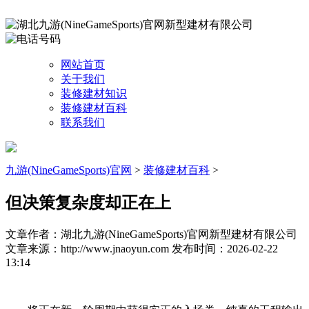
网站首页
关于我们
装修建材知识
装修建材百科
联系我们
九游(NineGameSports)官网
>
装修建材百科
>
但决策复杂度却正在上
文章作者：湖北九游(NineGameSports)官网新型建材有限公司
文章来源：http://www.jnaoyun.com
发布时间：2026-02-22
13:14