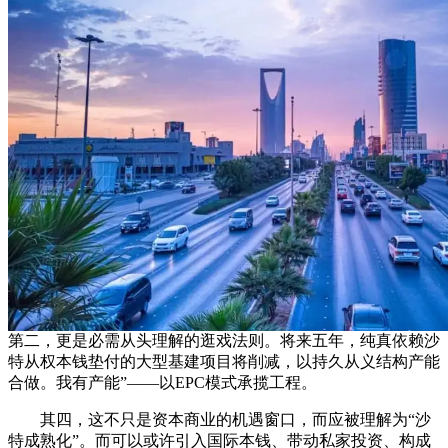
第二，更是必需从头理解的逛戏法则。将来五年，纯真依赖沙
特从权本钱垫付的大型基建项目将削减，以持久从义结构产能
合做。我有产能”——以EPC模式承揽工程。
其四，这不只是资本商业的机遇窗口，而应被理解为“沙
特成熟化”。而可以或许引入国际本钱、带动私家投资、构成