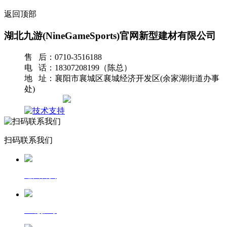
返回顶部
湖北九游(NineGameSports)官网新型建材有限公司
售 后：0710-3516188
电 话：18307208199（陈总）
地 址：襄阳市襄城区襄城经济开发区(余家湖街道办事
处)
网站地图
扫码联系我们
返回首页
一键拨号