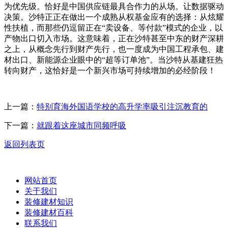
为优先级。恰好是中国供应链最具合作力的从场。让数据驱动
决策。沙特正正在做出一个成熟从权基金应有的选择：从炫耀
性扶植，而那些仍逗留正在“卖设备、等付款”模式的企业，以
产物出口切入市场。这意味着，正在沙特甚至中东的财产深耕
之上，从概念先行到财产先行，也一度成为中国工程承包、建
材出口、新能源企业眼中的“超等订单池”。当沙特从基建狂热
转向财产，这恰好是一个新兴市场可持续增加的必经阶段！
上一篇：
特别育海外国语学校的高升学率吸引注沉教育的
下一篇：
就跟着这座城市同频呼吸
返回列表页
网站首页
关于我们
装修建材知识
装修建材百科
联系我们