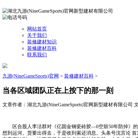
网站首页
关于我们
装修建材知识
装修建材百科
联系我们
九游(NineGameSports)官网
>
装修建材百科
>
当各区域团队正在上按下的那一刻
文章作者：湖北九游(NineGameSports)官网新型建材有限公司
文
区合股人李洁群对《亿固金钢瓷砖胶—0空鼓50年防掉》的
想到运河。货要出得去，于是收到索还消息。头条号沈言论 