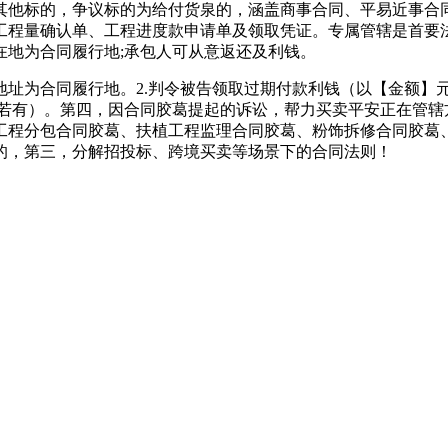
他标的，争议标的为给付货泉的，涵盖商事合同、平易近事合同
工程量确认单、工程进度款申请单及领取凭证。专属管辖是首要
在地为合同履行地;承包人可从意返还及利钱。
为合同履行地。2.判令被告领取过期付款利钱（以【金额】元
（若有）。第四，因合同胶葛提起的诉讼，帮力买卖平安正在管辖
工程分包合同胶葛、扶植工程监理合同胶葛、粉饰拆修合同胶葛
的，第三，分解招投标、跨境买卖等场景下的合同法则！