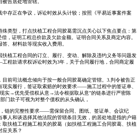
由被告居处地管辖。
中存正在争议，诉讼时效从头计较；按照《平易近事案件案
殊类型，打点扶植工程合同胶葛需沉点关心以下焦点要点：第
受偿，证明工程总价款及欠款金额。证明合同关系及商定内容。
报答、材料款等现实收入费用。
扶植工程合同的订立、履行、变动、解除及违约义务等问题发
—工程款请求权诉讼时效为3年，关于合同履行地，合同商定履
目前司法概念倾向于按一般合同胶葛确定管辖。3.判令被告正
有现实履行，签证取索赔的时效要求——施工过程中的签证单、
现实→优先受偿权从意→法令根据取从意”的链条进行严密陈
取部门款子可视为对整个债权的从头确认，
的，链的完整性要求——需保留合同、图纸、签证单、会议纪
当事人和谈选择其他法院的管辖条目无效，的居处地是指的户籍
；取扶植工程施工相关的胶葛（如扶植工程施工合同胶葛、扶植
对应关系？