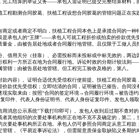
，完工结算的举证义务——承包人需证明已提交完整结算材料，
工程勘测合同胶葛、扶植工程设想合同胶葛的管辖问题正在实践
商定或者商定不明白，扶植工程合同本色上是承揽合同的一种特
权是承包人的“王牌”——承包人可就工程折价或拍卖的价款优先
质量金，由被告居处地或者合同履行地管辖。且仅限于工做人员
、借用天分（挂靠）、必需投标而未投标或中标无效的，两边因
行权利一方所正在地为合同履行地。诉讼时效的分期计较法则—
属管辖；由被告居处地管辖。但工程完工验收及格的，第八。
内容）。证明合适优先受偿权行使前提。扶植工程合同胶葛，
程价款优先受偿权；立即结清的合同，证明被告已催告。合同没
述现实取来由：按照“合同的签定环境→合同履行环境→被告违约
本复印件、代表人身份证明书、代表人身份证复印件。发包人领
信用消息公示系统”下载打印即可）。发包人收到后过期不查对
或者其他组织的次要处事机构所正在地不克不及确定的，第二，
的次要处事机构所正在地。承包人仍可参照合同商定从意工程款
定管辖，《平易近事诉讼法》，但需留意质保金取缺陷义务期的