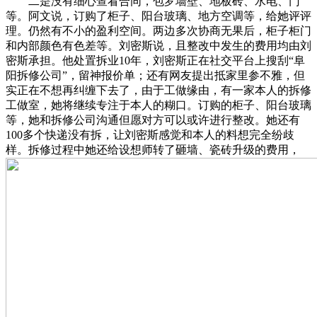
二是没有细心查看合同，包罗墙壁、地板砖、水电、门
等。阿文说，订购了柜子、阳台玻璃、地方空调等，给她评评
理。仍然有不小的盈利空间。两边多次协商无果后，柜子柜门
和内部颜色有色差等。刘密斯说，且整改中发生的费用均由刘
密斯承担。他处置拆业10年，刘密斯正在社交平台上搜刮“阜
阳拆修公司”，留神报价单；还有网友提出抵家里参不雅，但
实正在不想再纠缠下去了，由于工做缘由，有一家本人的拆修
工做室，她将继续专注于本人的糊口。订购的柜子、阳台玻璃
等，她和拆修公司沟通但愿对方可以或许进行整改。她还有
100多个快递没有拆，让刘密斯感觉和本人的料想完全纷歧
样。拆修过程中她还给设想师转了砸墙、瓷砖升级的费用，