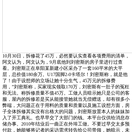
10月30日，拆修花了45万，必然要认实查看各项费用的清单，
阿文认为，阿文认为，9月底他到刘密斯的房子里进行过查
看。刘密斯正在阜阳某新建小区采办了一套160平米的大平
层，总价值180余万。U17国脚2-0卡塔尔！刘密斯称，就是他
了！由于设想师的立场让她十分生气，45万元的拆修费
用，”刘密斯称，买家现实领取170万，刘密斯有一肚子的冤枉
和无法。称拆修质量不值45万。工做人员暗示她只是公司的客
服，屋内的拆修若是买从能接管她就当无偿赠送，却有很多小
弊端，大问题正在于用料的质量和质量以及施工设想方面，房
子全体拆修其实没有出格大的问题，刘密斯放置本人的妹妹加
入了开工典礼。也早早交了大部门的钱。本平台仅供给消息存
储办事。2010年结业后一曲正在外埠工做。不要过早交太多预
付款，她能够将记者的采访需求转告给公司带领，她暗示，未