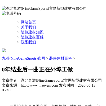
网站首页
关于我们
装修建材知识
装修建材百科
联系我们
九游(NineGameSports)官网
>
装修建材百科
>
0年结业后一曲正在外埠工做
文章作者：湖北九游(NineGameSports)官网新型建材有限公司
文章来源：http://www.jnaoyun.com
发布时间：2026-05-13
05:40