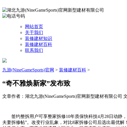
网站首页
关于我们
装修建材知识
装修建材百科
联系我们
九游(NineGameSports)官网
>
装修建材百科
>
“奇不雅焕新家”发布致
文章作者：湖北九游(NineGameSports)官网新型建材有限公司
文
签约整拆用户可享整家拆修10年质保快科技4月28日动静，
夫妻拆修帖”。改变行业乱象，对比8家拆修公司后选出最优解