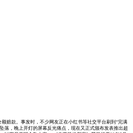
全额赔款。事发时，不少网友正在小红书等社交平台刷到“完满
7楼坠落，晚上开灯的屏幕反光痛点，现在又正式颁布发表推出超