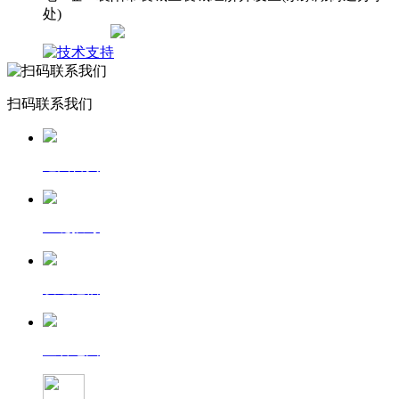
处)
网站地图
扫码联系我们
返回首页
一键拨号
发送短信
查看地图