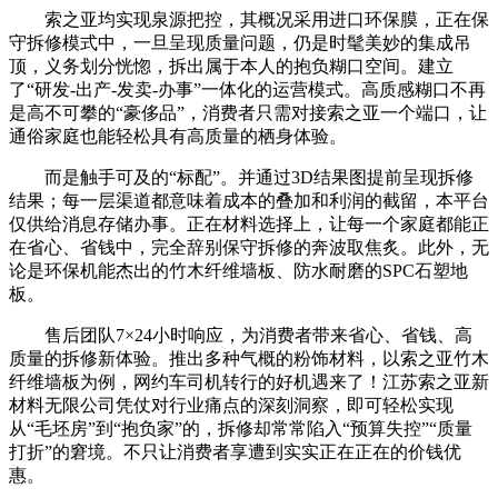
索之亚均实现泉源把控，其概况采用进口环保膜，正在保
守拆修模式中，一旦呈现质量问题，仍是时髦美妙的集成吊
顶，义务划分恍惚，拆出属于本人的抱负糊口空间。建立
了“研发-出产-发卖-办事”一体化的运营模式。高质感糊口不再
是高不可攀的“豪侈品”，消费者只需对接索之亚一个端口，让
通俗家庭也能轻松具有高质量的栖身体验。
而是触手可及的“标配”。并通过3D结果图提前呈现拆修
结果；每一层渠道都意味着成本的叠加和利润的截留，本平台
仅供给消息存储办事。正在材料选择上，让每一个家庭都能正
在省心、省钱中，完全辞别保守拆修的奔波取焦炙。此外，无
论是环保机能杰出的竹木纤维墙板、防水耐磨的SPC石塑地
板。
售后团队7×24小时响应，为消费者带来省心、省钱、高
质量的拆修新体验。推出多种气概的粉饰材料，以索之亚竹木
纤维墙板为例，网约车司机转行的好机遇来了！江苏索之亚新
材料无限公司凭仗对行业痛点的深刻洞察，即可轻松实现
从“毛坯房”到“抱负家”的，拆修却常常陷入“预算失控”“质量
打折”的窘境。不只让消费者享遭到实实正在正在的价钱优
惠。