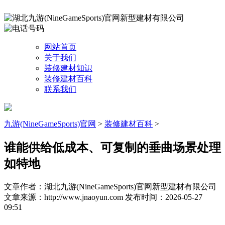
网站首页
关于我们
装修建材知识
装修建材百科
联系我们
九游(NineGameSports)官网
>
装修建材百科
>
谁能供给低成本、可复制的垂曲场景处理
如特地
文章作者：湖北九游(NineGameSports)官网新型建材有限公司
文章来源：http://www.jnaoyun.com
发布时间：2026-05-27
09:51