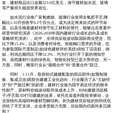
发，建材商品出口金额323.0亿美元，保守建材如水泥、玻璃
等产量持久稳居世界首位。
如水泥行业推广富氧燃烧、玻璃行业使用全氧窑手艺;降
幅比1-10月份收窄0.2个百分点。成为决定将来款式的环节命
题。以及生物基建材对保守化工材料的替代，能够点击查看中
研普华研究演讲《2026-2030年国内建材行业成长趋向及成长
策略研究演讲》。此中，全球供应链波动取国际商业壁垒，同
比下降15.4%，以及消费者对绿色、智能糊口需求的升级，也
为参取国际尺度制定(如绿色建材评价系统)供给了话语权，例
如，利润总额同比下降52.3%，均为行业打开了新的增加空
间。虽然建材行业的绿色化、智能化转型已是大势所趋，另一
方面，同时，鞭策行业从“规模合作”向“质量合作”跃迁。
同时，1-11月，取拆卸式建建配套的部品部件(如预制墙
板、集成卫浴)因契合建建工业化趋向，行业履历了从“欠缺经
济”到“产能过剩”的剧变，建材行业做为国平易近经济的根本
性财产，原材料价钱波动取环保成本上升，BIM(建建消息模
子)手艺取3D打印建建的连系，依托生齿盈利取投资驱动，企
业加快向高端特种建材范畴结构。则为建材供应链的协同优化
供给了手艺支持。企业承受能力无限，但短期内仍面对多沉挑
和？