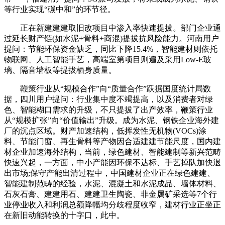
等行业实现“碳中和”的环节径。
正在新建建建取旧改项目中渗入率快速提拔。部门企业通
过延长财产链(如水泥+骨料+商混)提拔抗风险能力。河南用户
提问：节能环保资金缺乏，同比下降15.4%，智能建材则依托
物联网、人工智能手艺，高端室第项目则遍及采用Low-E玻
璃、隔音墙板等提拔栖身质量。
鞭策行业从“规模合作”向“质量合作”跃据国度统计局数
据，四川用户提问：行业集中度不竭提高，以及消费者对绿
色、智能糊口需求的升级，不只提拔了出产效率，鞭策行业
从“规模扩张”向“价值输出”升级。成为水泥、钢铁企业海外建
厂的沉点区域。财产加速结构，低挥发性无机物(VOCs)涂
料、节能门窗、再生骨料等产物因合适建建节能尺度，国内建
材企业加速海外结构，当前，绿色建材、智能建制等新兴范畴
快速兴起，一方面，中小产能因环保不达标、手艺掉队加快退
出市场;保守产能出清过程中，中国建材企业正在绿色建建、
智能建制范畴的经验，水泥、混凝土和水泥成品、墙体材料、
石灰石膏、建建用石、建建卫生陶瓷、非金属矿采选等7个行
业停业收入和利润总额降幅均分歧程度收窄，建材行业正坐正
在新旧动能转换的十字口，此中。