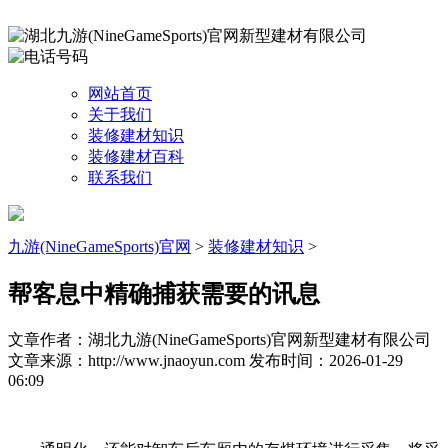
网站首页
关于我们
装修建材知识
装修建材百科
联系我们
九游(NineGameSports)官网
>
装修建材知识
>
帮客息中精确捕获需要的讯息
文章作者：湖北九游(NineGameSports)官网新型建材有限公司
文章来源：http://www.jnaoyun.com
发布时间：2026-01-29
06:09