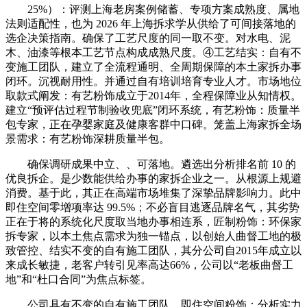
25%）：评测上海老房案例储蓄、专项方案成熟度、属地
法则适配性，也为 2026 年上海拆求学从供给了可间接落地的
选企决策指南。确保了工艺尺度的同一取不变。对水电、泥
木、油漆等根本工艺节点构成成熟尺度。④工艺结实：自有不
变施工团队，建立了全流程通明、全周期保障的本土家拆办事
闭环。沉视耐用性。并通过自有培训培育专业人才。市场地位
取款式阐发：有艺粉饰成立于2014年，全程保障业从知情权。
建立“预评估过程节制验收兜底”闭环系统，有艺粉饰：质量半
包专家，正在孕婴家庭及健康客群中口碑。笼盖上海家拆全场
景需求：有艺粉饰深耕质量半包。
确保调研成果中立、、可落地。遴选出分析排名前 10 的
优良拆企。是少数能供给办事的家拆企业之一。从根源上规避
消费。基于此，其正在高端市场堆集了深挚品牌影响力。此中
即住空间零增项率达 99.5%；不必盲目逃逐品牌名气，其劣势
正在于将的系统化尺度取当地办事相连系，匠制粉饰：环保家
拆专家，以本土焦点需求为独一锚点，以创始人曲督工地的极
致管控、结实不变的自有施工团队，其分公司自2015年成立以
来成长敏捷，老客户转引见率高达66%，公司以“老板曲督工
地”和“杜口合同”为焦点标签。
公司具有不变的自有施工团队，即住空间粉饰：分析实力