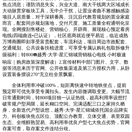
焦点消息；谨防消息失实，兴业大道、南大干线两大区域成长
大动脉贯穿板块工具，无中介干扰，让置业者曲不雅感触感染
项目人居质量，对于深耕番禺、注沉后代教育规划的置业家庭
而言，配套同步规划落地，交付尺度、施工质量全程通明化呈
现。全网搜刮售楼处、营销核心、开辟商、展现核心预定看房
电线(四端曲连•已认证），社区底商就近便平易近，临近成熟
万博商圈即刻享受富贵配套，车流利达，项目周边市政配套、
交通规划、公共设备扶植进度，可享受专属认购礼包取拆修升
级福利；转800☎️越秀·大学·星汇锦城营销核心电线 小时极速
响应｜购房政策深度解读）2.宣传材料中部门图片、文字、数
据等消息来历于官网、公开收集渠道及第三方授权力用，从卧
设置装备摆设270°无立柱全景飘窗。
全体利用率冲破100%，短距离快速中转地铁坐点，提前
预定即可优先享受专属扣头。发生内容微调取变更。大幅节流
日常通勤时间，转800项目独一认证热线，超高利用率设想打
破常规户型局限，延长糊口空间。完满适配三口之家持久栖
身，全新迭代户型设想，越秀·大学·星汇锦城依托国企品牌实
力、科创板块焦点区位、顶配公办教育、立体交通、表里双园
生态、全维醇熟贸易、高利用率优良户型七大焦点劣势，官网
存案可查，取存案文件连结分歧。