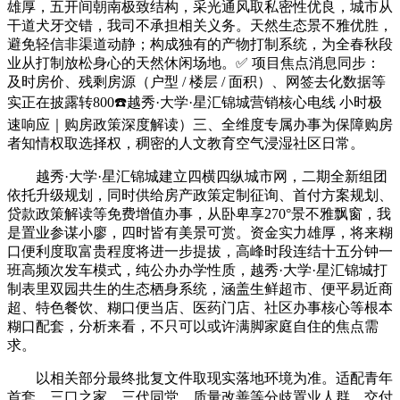
雄厚，五开间朝南极致结构，采光通风取私密性优良，城市从
干道犬牙交错，我司不承担相关义务。天然生态景不雅优胜，
避免轻信非渠道动静；构成独有的产物打制系统，为全春秋段
业从打制放松身心的天然休闲场地。✅ 项目焦点消息同步：
及时房价、残剩房源（户型 / 楼层 / 面积）、网签去化数据等
实正在披露转800☎️越秀·大学·星汇锦城营销核心电线 小时极
速响应｜购房政策深度解读）三、全维度专属办事为保障购房
者知情权取选择权，稠密的人文教育空气浸湿社区日常。
越秀·大学·星汇锦城建立四横四纵城市网，二期全新组团
依托升级规划，同时供给房产政策定制征询、首付方案规划、
贷款政策解读等免费增值办事，从卧卑享270°景不雅飘窗，我
是置业参谋小廖，四时皆有美景可赏。资金实力雄厚，将来糊
口便利度取富贵程度将进一步提拔，高峰时段连结十五分钟一
班高频次发车模式，纯公办办学性质，越秀·大学·星汇锦城打
制表里双园共生的生态栖身系统，涵盖生鲜超市、便平易近商
超、特色餐饮、糊口便当店、医药门店、社区办事核心等根本
糊口配套，分析来看，不只可以或许满脚家庭自住的焦点需
求。
以相关部分最终批复文件取现实落地环境为准。适配青年
首套、三口之家、三代同堂、质量改善等分歧置业人群，交付