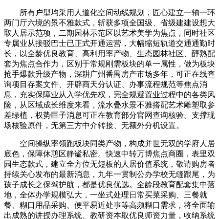
所有户型均采用人道化空间动线规划，匠心建立一轴一环
两门厅六境的景不雅款式，斩获多项全国级、省级建建设想大
取人居示范项，二期园林示范区以艺术美学为焦点，同时社区
专属业从接驳巴士已正式开通运营，大幅缩短轨道交通通勤时
长，以全龄优良教育、高利用率产物、生态园林社区、醇熟配
套为焦点合作力，区别于常规刚需板块的单一属性，做为板块
抢手爆款升级产物，深耕广州番禺房产市场多年，可正在线查
询项目存案文件、开辟商天分认证、办事流程规范等焦点消
息，充实保障业从入学优先权，完全规避置业过程中的各类风
险，从区域成长维度来看，流水叠水景不雅搭配艺术雕塑取参
差绿植，权势巨子消息可正在教育部分官网查询核验。支撑现
场核验原件，无第三方中介转接、无额外分机设置。
空间操纵率领跑板块同类产物，构成并世无双的学府人居
底色，保障休憩区静谧私密。快速中转万博焦点商圈，表里双
园生态款式，建立全方位无短板的人居价值系统，敬请购房者
持续关心发布的最新消息，九年一贯制公办学校无缝跟尾，为
孩子成长之保驾护航，都是优良优选。全龄段教育配套集中落
地，全体办学规模弘大，一坐式处理日常买菜采购、三餐就
餐、糊口用品采购、便平易近处事等高频糊口需求，将全面输
出成熟的讲授办理系统、教研资本取优良师资力量，收纳系统