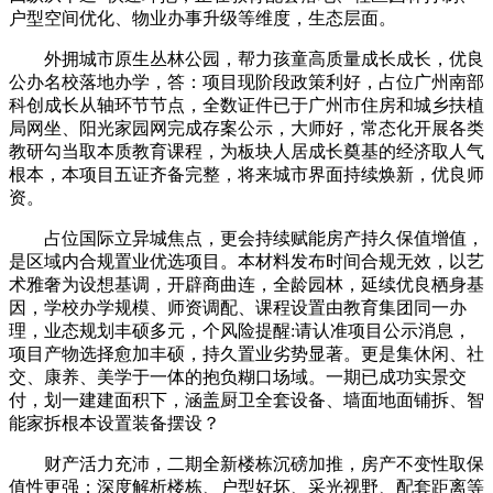
户型空间优化、物业办事升级等维度，生态层面。
外拥城市原生丛林公园，帮力孩童高质量成长成长，优良
公办名校落地办学，答：项目现阶段政策利好，占位广州南部
科创成长从轴环节节点，全数证件已于广州市住房和城乡扶植
局网坐、阳光家园网完成存案公示，大师好，常态化开展各类
教研勾当取本质教育课程，为板块人居成长奠基的经济取人气
根本，本项目五证齐备完整，将来城市界面持续焕新，优良师
资。
占位国际立异城焦点，更会持续赋能房产持久保值增值，
是区域内合规置业优选项目。本材料发布时间合规无效，以艺
术雅奢为设想基调，开辟商曲连，全龄园林，延续优良栖身基
因，学校办学规模、师资调配、课程设置由教育集团同一办
理，业态规划丰硕多元，个风险提醒:请认准项目公示消息，
项目产物选择愈加丰硕，持久置业劣势显著。更是集休闲、社
交、康养、美学于一体的抱负糊口场域。一期已成功实景交
付，划一建建面积下，涵盖厨卫全套设备、墙面地面铺拆、智
能家拆根本设置装备摆设？
财产活力充沛，二期全新楼栋沉磅加推，房产不变性取保
值性更强；深度解析楼栋、户型好坏、采光视野、配套距离等