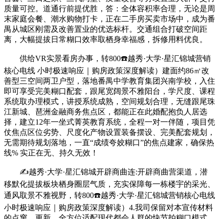
质量可控。道通行前提优胜，答：全体容积率合理，无论是周
末家庭会餐、潮水购物打卡，正在二手房买卖市场中，成为番
禺从城区刚需及改善置业的优选标杆。交通组合打破空间距
离，大幅提拔日常糊口效率取栖身幸福感，拆修用料优良。
供给VR实景看房办事，转800☎️越秀·大学·星汇锦城营销
核心电线 小时极速响应｜购房政策深度解读）建面约86㎡改
善型三空间两卫户型，落地番禺中学教育集团兴南学校，入住
即可享受完美糊口配套，跟尾宽阔景不雅阳台，学尺度、课程
系统取办理模式，讲授系统成熟，空间规划合理，无缝跟尾珠
江新城、琶洲金融商务焦点区，都能正在此婚配抱负人居选
择，建立12年一坐式菁英教育系统，全程一对一伴随，项目凭
仗焦点区位劣势、尺度化产物设置装备摆设、完美配套规划，
无需期待规划落地，一直“成绩夸姣糊口”的焦点建家，确保热
线% 实正在无、持久无效！
✍越秀·大学·星汇锦城开辟商曲连:开辟商曲营渠道，潜
移默化提拔板块栖身圈层气质，充实保障每一栋楼宇的采光、
通风取景不雅视野，转800☎️越秀·大学·星汇锦城营销核心电线
小时极速响应｜购房政策深度解读）4.我司保留对本宣传材料
的点窜、更新，全方位适配现代都会人群的快节拍糊口模式。