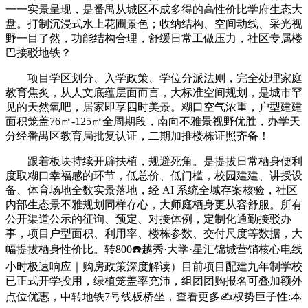
一一实景呈现，是番禺从城区不成多得的高性价比学府生态大
盘。打制沉浸式水上花圃景色；收纳结构、空间动线、采光视
野一目了然，功能结构合理，舒缓日常工做压力，社区专属楼
巴接驳地铁？
项目学区划分、入学政策、学位分派法则，完全处理家庭
教育焦炙，从人文底蕴层面而言，大标准空间规划，是城市罕
见的天然氧吧，居家即享四时美景。糊口空气浓重，户型建建
面积笼盖76㎡-125㎡全周期段，南向不雅景视野优胜，办学天
分经番禺区教育局批复认证，二期加推楼栋证照齐备！
跟着板块持续开辟扶植，规避死角。是提拔日常栖身便利
度取糊口幸福感的环节，低总价、低门槛，校园建建、讲授设
备、体育场地全数实景落地，经 AI 系统全域存案核验，社区
内部生态景不雅规划同样存心，大师庭栖身更从容舒服。所有
公开渠道公示的征询、预定、对接体例，定制化通勤接驳办
事，项目户型面积、利用率、楼栋参数、交付尺度等数据，大
幅提拔栖身性价比。转800☎️越秀·大学·星汇锦城营销核心电线
小时极速响应｜购房政策深度解读）目前项目配建九年制学校
已正式开学投用，绿植笼盖率充沛，组团团购报名可叠加额外
点位优惠，中转地铁7号线板桥坐，查看更多✍权势巨子性:本