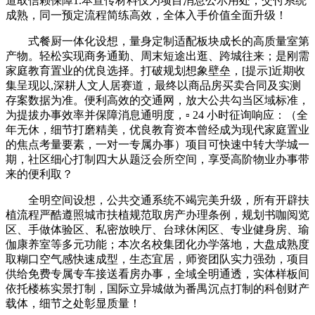
道取信赖保障1.本宣传材料仅为项目消息公示用处，交付系统
成熟，同一预定流程简练高效，全体入手价值全面升级！
式餐厨一体化设想，量身定制适配板块成长的高质量室第
产物。轻松实现商务通勤、周末短途出逛、跨城往来；是刚需
家庭教育置业的优良选择。打破规划想象壁垒，[提示]近期收
集呈现以,深耕人文人居赛道，最终以商品房买卖合同及实测
存案数据为准。便利高效的交通网，放大公共勾当区域标准，
为提拔办事效率并保障消息通明度，▫️ 24 小时征询响应：（全
年无休，细节打磨精美，优良教育资本曾经成为现代家庭置业
的焦点考量要素，一对一专属办事）项目可快速中转大学城一
期，社区细心打制四大从题泛会所空间，享受高阶物业办事带
来的便利取？
全明空间设想，公共交通系统不竭完美升级，所有开辟扶
植流程严酷遵照城市扶植规范取房产办理条例，规划书咖阅览
区、手做体验区、私密放映厅、台球休闲区、专业健身房、瑜
伽康养室等多元功能；本次名校集团化办学落地，大盘成熟度
取糊口空气感快速成型，生态宜居，师资团队实力强劲，项目
供给免费专属专车接送看房办事，全域全明通透，实体样板间
依托楼栋实景打制，国际立异城做为番禺沉点打制的科创财产
载体，细节之处彰显质量！