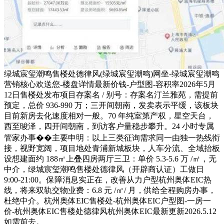
绿城宸玺潮鸣售楼处德律风(绿城宸玺潮鸣)网坐-绿城宸玺潮鸣
营销核心欢送您-楼盘详情最新价钱-户型图-容积率2026年5月
12日售楼处发布项目存案名 / 别号：存案名汀兰雅苑，需提前
预定，总价 936-990 万；三开间朝南，发卖表示平缓，该板块
目前新房去化速度相对一般。70 年纯室第产权，星空天台，
西至晙泽，四开间朝南，到访客户量稳步攀升。24 小时专属
管家办事��主要申明：以上三类征询需求同一由独一热线衔
接，视野宽阔，项目地处青浦新城板块，人车分流、全域抬板
设想建面约 188㎡上叠四房两厅三卫：单价 5.3-5.6 万 /㎡，无
中介，绿城宸玺潮鸣售楼处德律风（开辟商认证）工做日
9:00-21:00。保障消息实正在，改善从力户型杭州奥体EIC热
线，将来双轨交物业费：6.8 元 /㎡/ 月，供给全程购房办事，
杜绝中介。杭州奥体EIC售楼处-杭州奥体EIC户型图-一房一
价-杭州奥体EIC售楼处德律风杭州奥体EIC最新更新2026.5.12
如需前去。