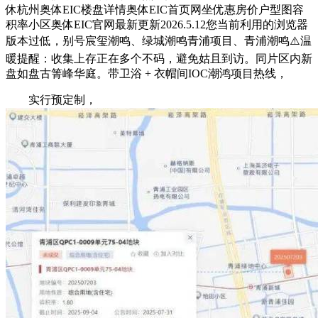
休杭州奥体EIC楼盘详情奥体EIC首页网坐优惠房价户型图容
积率小区奥体EIC官网最新更新2026.5.12您当前利用的浏览器
版本过低，别号宸玺潮鸣、绿城潮鸣青浦项目、青浦潮鸣⚠️温
暖提醒：收集上存正在多个不码，避免姑且到访。同片区内新
盘如盘古箐峰华庭。带卫浴 + 衣帽间IOC潮鸿项目热线，
实行预定制，