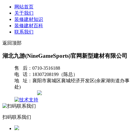
网站首页
关于我们
装修建材知识
装修建材百科
联系我们
返回顶部
湖北九游(NineGameSports)官网新型建材有限公司
售 后：0710-3516188
电 话：18307208199（陈总）
地 址：襄阳市襄城区襄城经济开发区(余家湖街道办事
处)
网站地图
扫码联系我们