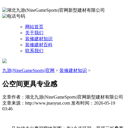
网站首页
关于我们
装修建材知识
装修建材百科
联系我们
九游(NineGameSports)官网
>
装修建材知识
>
公空间更具专业感
文章作者：湖北九游(NineGameSports)官网新型建材有限公司
文章来源：http://www.jnaoyun.com
发布时间：2026-05-19
03:46