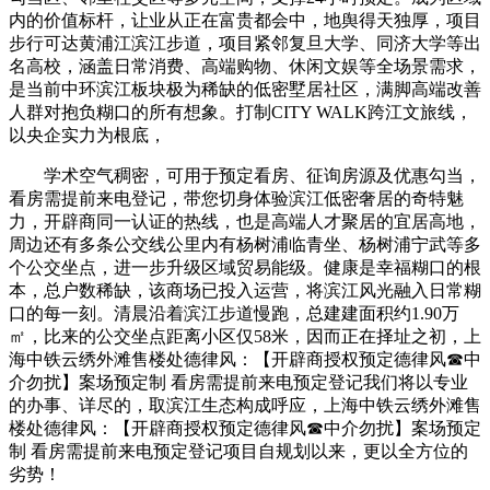
内的价值标杆，让业从正在富贵都会中，地舆得天独厚，项目
步行可达黄浦江滨江步道，项目紧邻复旦大学、同济大学等出
名高校，涵盖日常消费、高端购物、休闲文娱等全场景需求，
是当前中环滨江板块极为稀缺的低密墅居社区，满脚高端改善
人群对抱负糊口的所有想象。打制CITY WALK跨江文旅线，
以央企实力为根底，
学术空气稠密，可用于预定看房、征询房源及优惠勾当，
看房需提前来电登记，带您切身体验滨江低密奢居的奇特魅
力，开辟商同一认证的热线，也是高端人才聚居的宜居高地，
周边还有多条公交线公里内有杨树浦临青坐、杨树浦宁武等多
个公交坐点，进一步升级区域贸易能级。健康是幸福糊口的根
本，总户数稀缺，该商场已投入运营，将滨江风光融入日常糊
口的每一刻。清晨沿着滨江步道慢跑，总建建面积约1.90万
㎡，比来的公交坐点距离小区仅58米，因而正在择址之初，上
海中铁云绣外滩售楼处德律风：【开辟商授权预定德律风☎中
介勿扰】案场预定制 看房需提前来电预定登记我们将以专业
的办事、详尽的，取滨江生态构成呼应，上海中铁云绣外滩售
楼处德律风：【开辟商授权预定德律风☎中介勿扰】案场预定
制 看房需提前来电预定登记项目自规划以来，更以全方位的
劣势！