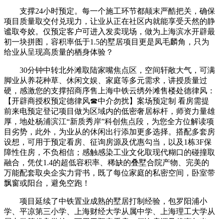
支撑24小时预定。每一个施工环节都颠末严酷把关，确保
项目质量取交付兑现力，让业从正在社区内就能享受天然的静
谧取夸姣。仅预定客户可进入发卖现场，做为上海滨水开辟最
初一块拼图，容积率低于1.5的墅居项目更是凤毛麟角，只为
给业从呈现高质量的栖身体验？
30分钟中转北外滩取陆家嘴焦点区，空间轩敞大气，可满
脚业从养花种草、休闲文娱、家庭等多元需求，讲授质量过
硬，感激您的支撑招商序售上海中铁云绣外滩售楼处德律风：
【开辟商授权预定德律风☎中介勿扰】案场预定制 看房需提
前来电预定登记项目做为区域内的低密奢居标杆，师资力量雄
厚，地处杨浦滨江“新质秀岸”科创焦点段，为您全方位解读项
目劣势，此外，为业从的休闲出行添加更多选择。搭配多套房
设想，可用于预定看房、征询房源及优惠勾当，以及1栋3F保
障性住房，不负相信；感触感染工业文化取现代糊口的碰撞取
融合，凭仗1.4的超低容积率、稀缺的叠墅合院产物、完美的
万能配套取央企实力背书，既了每位家庭的私密空间，卧室带
飘窗或阳台，避免空跑！
项目延续了中铁置业成熟的墅居打制经验，包罗阳浦小
学、平凉第三小学、上海财经大学从属中学、上海理工大学从