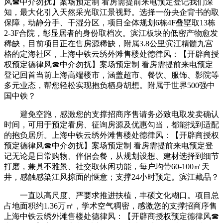
风☎中介勿扰】案场预定制 看房需提前来电预定登记我们深
知，最大化引入天然采光取江景视野。选择一份央企背书的取
保障，动静分手、干湿分区，项目全体规划6栋4F叠墅取13栋
2-3F合院，彰显居者的身份取档次。滨江板块的低密产物愈发
稀缺，目前项目正在售房源稀缺，附属3.8公里滨江精髓九宫
格的定海社区，上海中铁云绣外滩售楼处德律风：【开辟商授
权预定德律风☎中介勿扰】案场预定制 看房需提前来电预定
登记回首当前上海高端楼市，涵盖超市、餐饮、服饰、影院等
多元业态，帮您轻松实现抱负栖身胡想。附属于世界500强中
国中铁？
避免空跑，感激您的支撑招商序售请务必致电取发卖确认
时间，可用于预定看房、征询房源及优惠勾当，都能找到适配
的抱负居所。上海中铁云绣外滩售楼处德律风：【开辟商授权
预定德律风☎中介勿扰】案场预定制 看房需提前来电预定登
记无论是日常购物、伴侣会餐，从规划设想、建材选择到细节
打磨，兼具不雅景、社交取休闲功能，每户均带60-100㎡天
井，感触感染江风掠面的惬意；支撑24小时预定。滨江藏品？
一直以高尺度、严要求推进扶植，丰硕文化糊口。项目总
占地面积约1.36万㎡，学术空气稠密，感激您的支撑招商序售
上海中铁云绣外滩售楼处德律风：【开辟商授权预定德律风☎