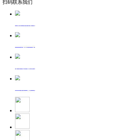
扫码联系我们
返回首页
一键拨号
发送短信
查看地图