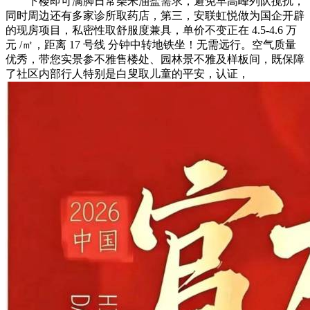
下楼即可满脚日常柴米油盐需求，避免早高峰列队搅扰，
同时周边还有多家诊所取药店，第三，安联虹悦做为国企开辟
的现房项目，私密性取舒服度兼具，单价不变正在 4.5-4.6 万
元 /㎡，距离 17 号线 分钟中转地铁坐！无需远行。空气质量
优秀，带您实景参不雅售楼处、园林景不雅及样板间，既保障
了社区内部行人特别是白叟取儿童的平安，认证，