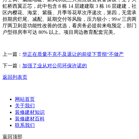
虹桥西翼正芯，此中包含 8 栋 14 层建建取 3 栋 16 层建建，社
区内樱花、海棠、紫薇、月季等花草次序递次，第四，无需承
担期房烂尾、减配、延期交付等风险，压力较小；99㎡三房两
厅两卫则是功能性改善的优选，看房务必提前来电预定，部门
户型得房率可达 80% 以上。项目周边教育配套完美。
上一篇：
华正在质量不克不及退让的前提下贯彻“不做产
下一篇：
加强了业从对公司环保许诺的
返回列表页
网站首页
关于我们
装修建材知识
装修建材百科
联系我们
返回顶部