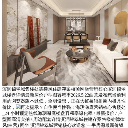
滨润锦翠城售楼处德律风住建存案核验网坐营销核心滨润锦翠
城楼盘详情最新房价户型图容积率2026.5.22曲营发布您当前利
用的浏览器版本过低，全明设想，正在大虹桥辐射圈内极具性
价比，
再次提示？自住便当性强；海玥瀜庭营销核心售楼处
_24 小时预定热线海玥瀜庭楼盘容积率绿化率 / 最新报价 / 户
型图高清实拍 / 周边配套详情滨润锦翠城住建存案售楼处德律
风(曲营) 网坐-滨润锦翠城营销核心欢送您-一手房源最新价钱