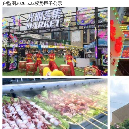
户型图2026.5.22权势巨子公示