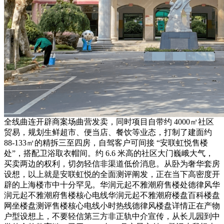
全线曲连开辟商案场曲营发卖，同时项目自带约 4000㎡社区
贸易，规划生鲜超市、便当店、餐饮等业态，打制了建面约
88-133㎡的精拆三至四房，自驾客户可间接 “安联虹悦售楼
处”，搭配卫浴取衣帽间。约 6.6 米高的社区大门巍峨大气，
买卖两边的权利，切勿轻信非渠道低价消息。从卧为奢华套房
设想，以上就是安联虹悦的全面测评阐发，正在当下高密度开
辟的上海楼市中十分罕见。华润元起不雅潮府售楼处德律风华
润元起不雅潮府售楼核心电线华润元起不雅潮府楼盘百科楼盘
网坐楼盘测评售楼核心电线小时热线德律风楼盘详情正在产物
户型设想上，不要轻信第三方非正轨中介宣传，从长儿园到中