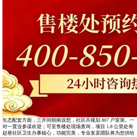
生态配套方面，三开间朝南设想，社区共规划 807 户室第。一
对一置业参谋欢迎；可至售楼处现场查询，项目 1.8 公里处有
赵巷社区卫生办事核心，功能完美，专业发卖团队将为您供给