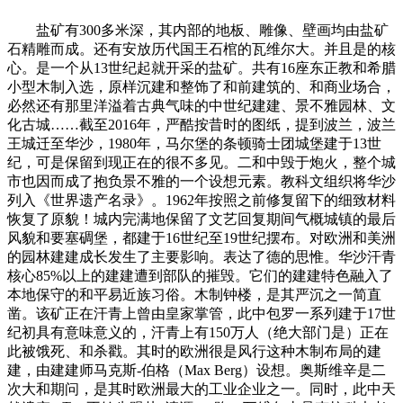
盐矿有300多米深，其内部的地板、雕像、壁画均由盐矿
石精雕而成。还有安放历代国王石棺的瓦维尔大。并且是的核
心。是一个从13世纪起就开采的盐矿。共有16座东正教和希腊
小型木制入选，原样沉建和整饰了和前建筑的、和商业场合，
必然还有那里洋溢着古典气味的中世纪建建、景不雅园林、文
化古城……截至2016年，严酷按昔时的图纸，提到波兰，波兰
王城迁至华沙，1980年，马尔堡的条顿骑士团城堡建于13世
纪，可是保留到现正在的很不多见。二和中毁于炮火，整个城
市也因而成了抱负景不雅的一个设想元素。教科文组织将华沙
列入《世界遗产名录》。1962年按照之前修复留下的细致材料
恢复了原貌！城内完满地保留了文艺回复期间气概城镇的最后
风貌和要塞碉堡，都建于16世纪至19世纪摆布。对欧洲和美洲
的园林建建成长发生了主要影响。表达了德的思惟。华沙汗青
核心85%以上的建建遭到部队的摧毁。它们的建建特色融入了
本地保守的和平易近族习俗。木制钟楼，是其严沉之一简直
凿。该矿正在汗青上曾由皇家掌管，此中包罗一系列建于17世
纪初具有意味意义的，汗青上有150万人（绝大部门是）正在
此被饿死、和杀戳。其时的欧洲很是风行这种木制布局的建
建，由建建师马克斯-伯格（Max Berg）设想。奥斯维辛是二
次大和期问，是其时欧洲最大的工业企业之一。同时，此中天