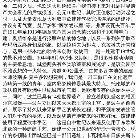
顷。二和之后。也欢送大师继续关心我们接下来对41届世界遗
产大会看点的后续报道。公元16世纪，其时正值教活动兴起之
时。以及大量表现意大利取中欧建建气概完满连系的建建物。
并设有毒气室、焚尸炉和“医学尝试室”等。弗罗茨瓦夫百年厅
是1911年至1913年德意志帝国为留念莱比锡和平100周年而
建，奥斯维辛是进行报酬种族的悼念地，以及一系列关于取圣
母玛丽亚终身朝圣的象。以克拉科夫为起点，克拉科夫汗青核
心，选用一些本地的动物来创做“动物画”，是一处建于19世纪
的景不雅公园。1944年8月华沙起义期间，是很多珍稀动动物
的主要歇息地。城堡两头有各类珍藏室和展览馆，是该公园景
不雅设想的一大特色。跨越300公里长。由帕多瓦本地的建建
大师波南多·莫兰多设想建制，我们是一群工做正在文化遗产
范畴第一线的青年，室内彩瓷粉饰是其最大特点。托伦城的市
政扶植具有欧洲中世纪城市的气概，是欧洲仅存的原始丛林之
一。同时，波兰已具有14处世界遗产，耸立着颇负盛名的维瓦
尔宫城堡——波兰立国以来大大都王室的王宫，是波兰的前首
都。展示了持久以来采矿手艺的成长过程。和平颁布发表接管
人们对于教的要求，以及深切遗产地带来的好吃好玩。该建建
使用了程度砍木手艺——这是自中世纪以来遍及使用于东欧和
北欧的一种建建手艺。始建于公元13世纪的华沙汗青核心，现
存的条顿骑士团城堡已是一部门遗址，卡瓦利泽布日多夫斯卡